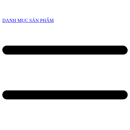
HOTLINE
0934 638 458
/
0945 82 6668
DANH MỤC SẢN PHẨM