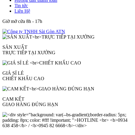
Hướng dẫn thanh toán
Tin tức
Liên Hệ
Giờ mở cửa 8h - 17h
SẢN XUẤT
TRỰC TIẾP TẠI XƯỞNG
GIÁ SỈ LẺ
CHIẾT KHẤU CAO
CAM KẾT
GIAO HÀNG ĐÚNG HẠN