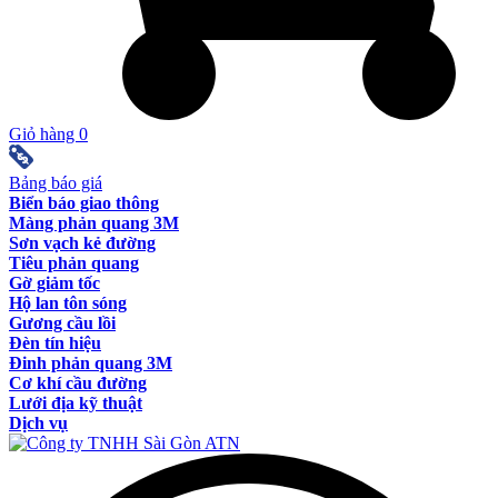
Giỏ hàng
0
Bảng báo giá
Biển báo giao thông
Màng phản quang 3M
Sơn vạch kẻ đường
Tiêu phản quang
Gờ giảm tốc
Hộ lan tôn sóng
Gương cầu lồi
Đèn tín hiệu
Đinh phản quang 3M
Cơ khí cầu đường
Lưới địa kỹ thuật
Dịch vụ