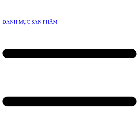
HOTLINE
0934 638 458
/
0945 82 6668
DANH MỤC SẢN PHẨM