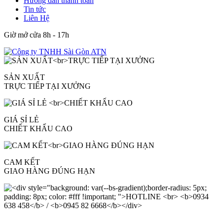
Hướng dẫn thanh toán
Tin tức
Liên Hệ
Giờ mở cửa 8h - 17h
SẢN XUẤT
TRỰC TIẾP TẠI XƯỞNG
GIÁ SỈ LẺ
CHIẾT KHẤU CAO
CAM KẾT
GIAO HÀNG ĐÚNG HẠN