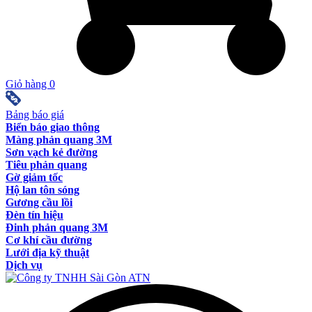
Giỏ hàng
0
Bảng báo giá
Biển báo giao thông
Màng phản quang 3M
Sơn vạch kẻ đường
Tiêu phản quang
Gờ giảm tốc
Hộ lan tôn sóng
Gương cầu lồi
Đèn tín hiệu
Đinh phản quang 3M
Cơ khí cầu đường
Lưới địa kỹ thuật
Dịch vụ