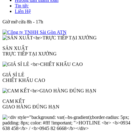
Hướng dẫn thanh toán
Tin tức
Liên Hệ
Giờ mở cửa 8h - 17h
SẢN XUẤT
TRỰC TIẾP TẠI XƯỞNG
GIÁ SỈ LẺ
CHIẾT KHẤU CAO
CAM KẾT
GIAO HÀNG ĐÚNG HẠN