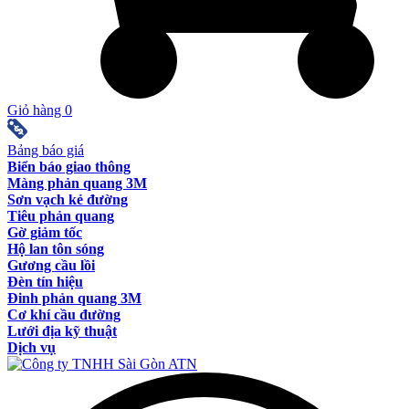
Giỏ hàng
0
Bảng báo giá
Biển báo giao thông
Màng phản quang 3M
Sơn vạch kẻ đường
Tiêu phản quang
Gờ giảm tốc
Hộ lan tôn sóng
Gương cầu lồi
Đèn tín hiệu
Đinh phản quang 3M
Cơ khí cầu đường
Lưới địa kỹ thuật
Dịch vụ