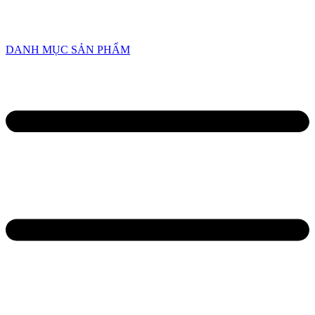
HOTLINE
0934 638 458
/
0945 82 6668
DANH MỤC SẢN PHẨM