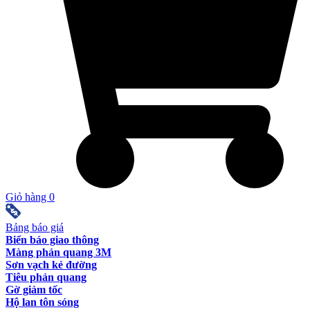
Giỏ hàng
0
Bảng báo giá
Biển báo giao thông
Màng phản quang 3M
Sơn vạch kẻ đường
Tiêu phản quang
Gờ giảm tốc
Hộ lan tôn sóng