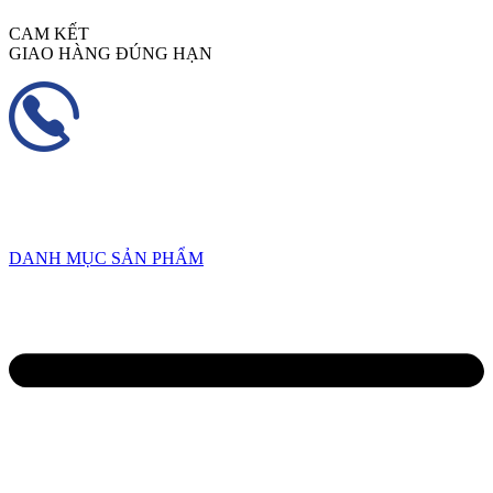
CAM KẾT
GIAO HÀNG ĐÚNG HẠN
HOTLINE
0934 638 458
/
0945 82 6668
DANH MỤC SẢN PHẨM