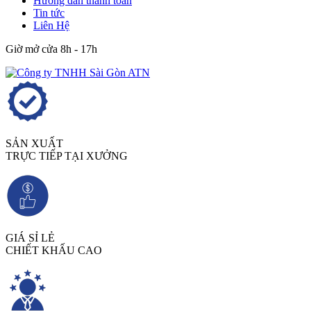
Hướng dẫn thanh toán
Tin tức
Liên Hệ
Giờ mở cửa 8h - 17h
SẢN XUẤT
TRỰC TIẾP TẠI XƯỞNG
GIÁ SỈ LẺ
CHIẾT KHẤU CAO