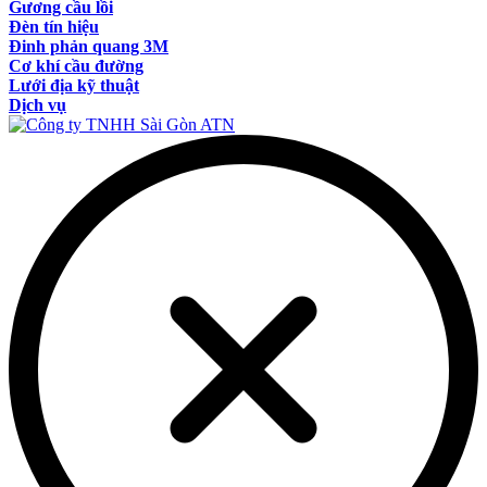
Gương cầu lồi
Đèn tín hiệu
Đinh phản quang 3M
Cơ khí cầu đường
Lưới địa kỹ thuật
Dịch vụ