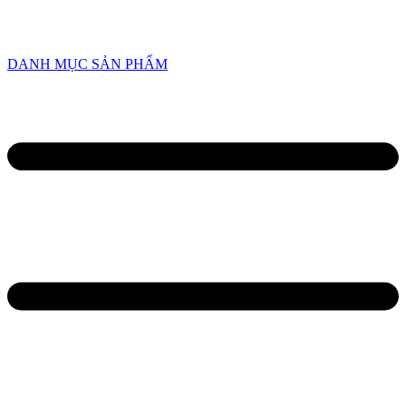
HOTLINE
0934 638 458
/
0945 82 6668
DANH MỤC SẢN PHẨM