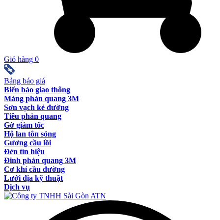
Giỏ hàng
0
Bảng báo giá
Biển báo giao thông
Màng phản quang 3M
Sơn vạch kẻ đường
Tiêu phản quang
Gờ giảm tốc
Hộ lan tôn sóng
Gương cầu lồi
Đèn tín hiệu
Đinh phản quang 3M
Cơ khí cầu đường
Lưới địa kỹ thuật
Dịch vụ