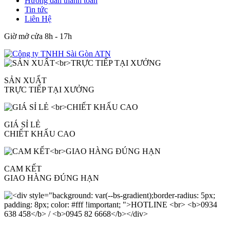
Hướng dẫn thanh toán
Tin tức
Liên Hệ
Giờ mở cửa 8h - 17h
SẢN XUẤT
TRỰC TIẾP TẠI XƯỞNG
GIÁ SỈ LẺ
CHIẾT KHẤU CAO
CAM KẾT
GIAO HÀNG ĐÚNG HẠN