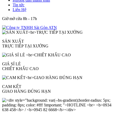
Hướng dẫn thanh toán
Tin tức
Liên Hệ
Giờ mở cửa 8h - 17h
SẢN XUẤT
TRỰC TIẾP TẠI XƯỞNG
GIÁ SỈ LẺ
CHIẾT KHẤU CAO
CAM KẾT
GIAO HÀNG ĐÚNG HẠN