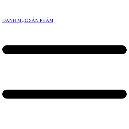
HOTLINE
0934 638 458
/
0945 82 6668
DANH MỤC SẢN PHẨM