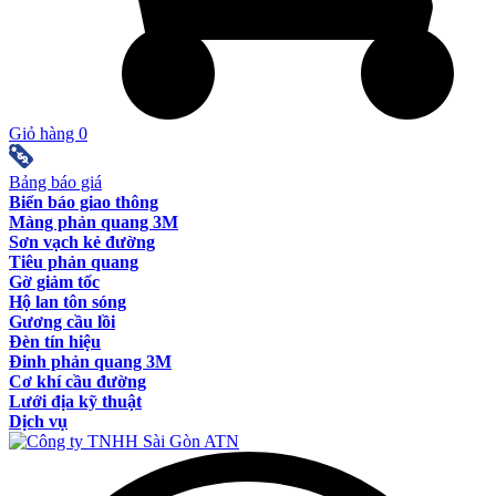
Giỏ hàng
0
Bảng báo giá
Biển báo giao thông
Màng phản quang 3M
Sơn vạch kẻ đường
Tiêu phản quang
Gờ giảm tốc
Hộ lan tôn sóng
Gương cầu lồi
Đèn tín hiệu
Đinh phản quang 3M
Cơ khí cầu đường
Lưới địa kỹ thuật
Dịch vụ