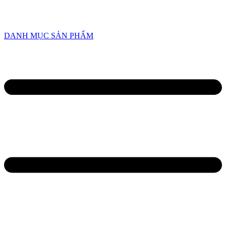
HOTLINE
0934 638 458
/
0945 82 6668
DANH MỤC SẢN PHẨM