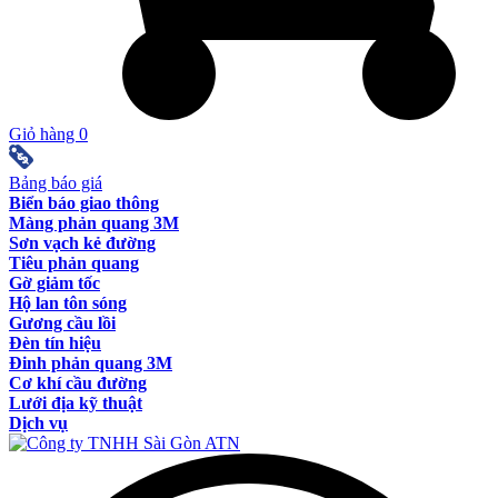
Giỏ hàng
0
Bảng báo giá
Biển báo giao thông
Màng phản quang 3M
Sơn vạch kẻ đường
Tiêu phản quang
Gờ giảm tốc
Hộ lan tôn sóng
Gương cầu lồi
Đèn tín hiệu
Đinh phản quang 3M
Cơ khí cầu đường
Lưới địa kỹ thuật
Dịch vụ