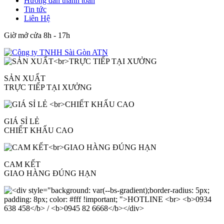
Hướng dẫn thanh toán
Tin tức
Liên Hệ
Giờ mở cửa 8h - 17h
SẢN XUẤT
TRỰC TIẾP TẠI XƯỞNG
GIÁ SỈ LẺ
CHIẾT KHẤU CAO
CAM KẾT
GIAO HÀNG ĐÚNG HẠN